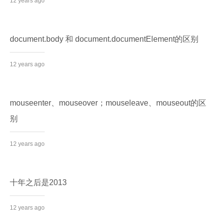
12 years ago
document.body 和 document.documentElement的区别
12 years ago
mouseenter、mouseover；mouseleave、mouseout的区
别
12 years ago
十年之后是2013
12 years ago